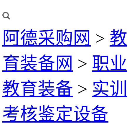
阿德采购网
>
教
育装备网
>
职业
教育装备
>
实训
考核鉴定设备