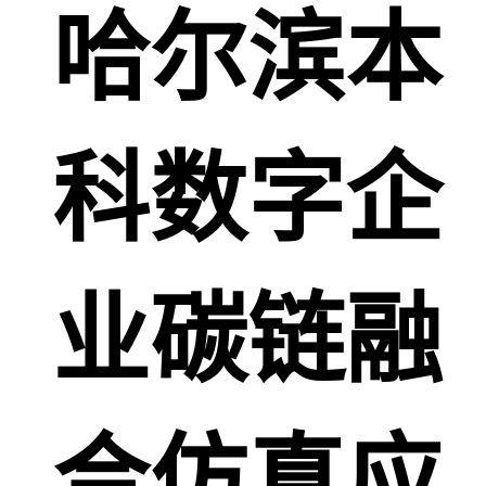
哈尔滨本
科数字企
业碳链融
合仿真应