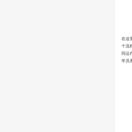
在这
个流
同运
学员