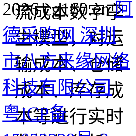
2026 cg160.cn
阿
流成本数字孪
德采购网 深圳
生模型，对运
市八方来缘网络
输成本、仓储
科技有限公司
成本、库存成
粤ICP备
本等进行实时