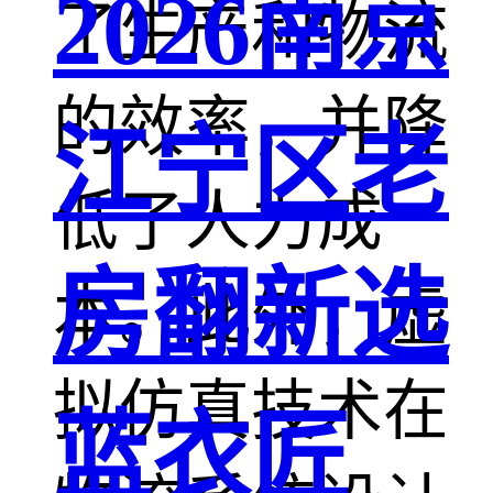
2026南京
了生产和物流
的效率，并降
江宁区老
低了人力成
房翻新选
本。此外，虚
拟仿真技术在
蓝衣匠