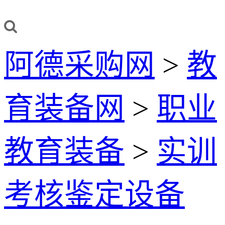
阿德采购网
>
教
育装备网
>
职业
教育装备
>
实训
考核鉴定设备