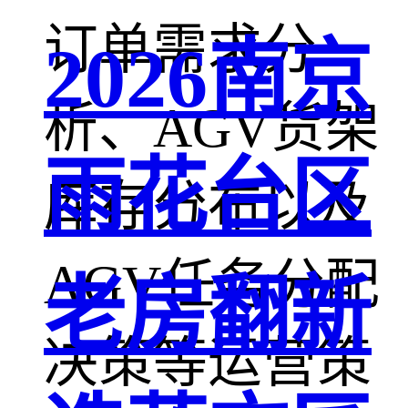
订单需求分
2026南京
析、AGV货架
雨花台区
库存分布以及
AGV任务分配
老房翻新
决策等运营策