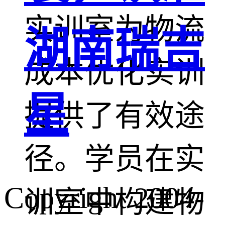
实训室为物流
湖南瑞吉
成本优化实训
星
提供了有效途
径。学员在实
Copyright 2004-
训室中构建物