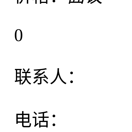
0
联系人：
电话：