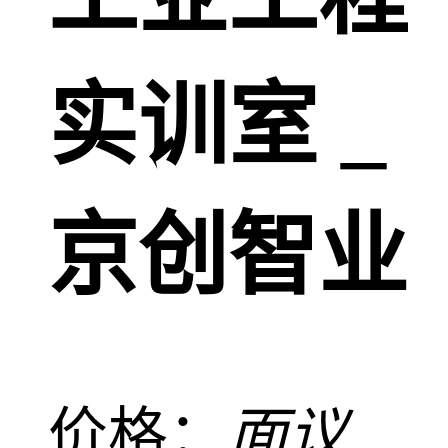
实训室 _
京创智业
价格：
面议