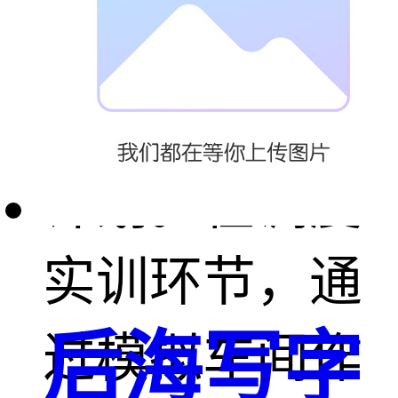
定主生产计
划、物料需求
计划。在调度
实训环节，通
后海写字
过模拟车间作