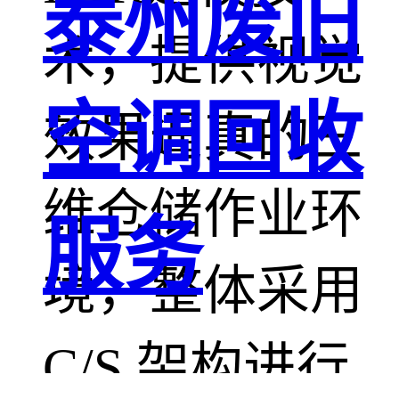
泰州废旧
术，提供视觉
空调回收
效果逼真的三
维仓储作业环
服务
境，整体采用
C/S 架构进行