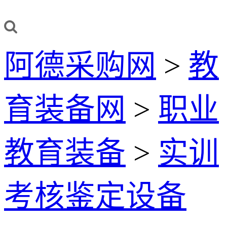
阿德采购网
>
教
育装备网
>
职业
教育装备
>
实训
考核鉴定设备