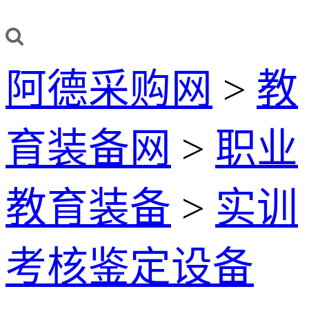
阿德采购网
>
教
育装备网
>
职业
教育装备
>
实训
考核鉴定设备