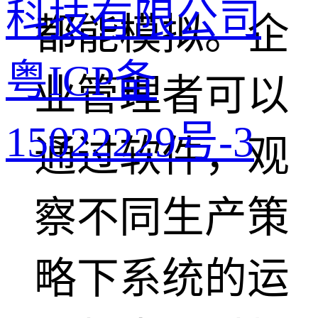
科技有限公司
都能模拟。企
粤ICP备
业管理者可以
15022229号-3
通过软件，观
察不同生产策
略下系统的运