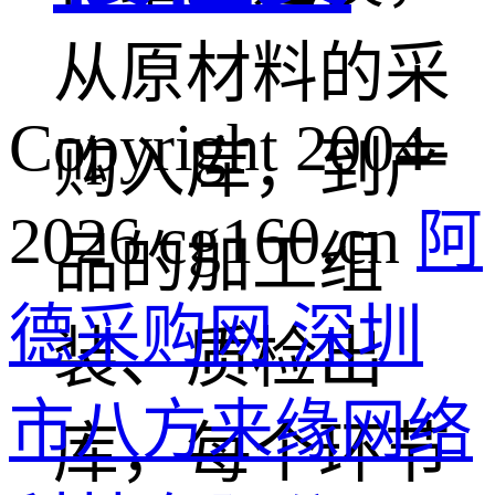
从原材料的采
Copyright 2004-
购入库，到产
2026 cg160.cn
阿
品的加工组
德采购网 深圳
装、质检出
市八方来缘网络
库，每个环节