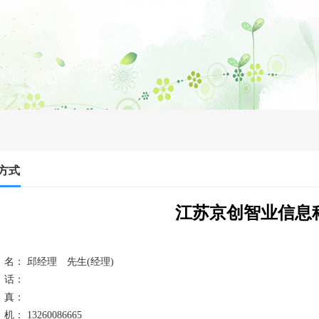
方式
江苏京创智业信息
名： 邱经理 先生(经理)
话：
真：
： 13260086665