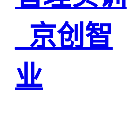
_京创智
业