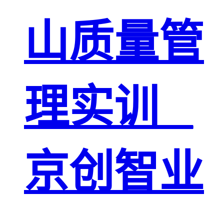
山质量管
理实训 _
京创智业