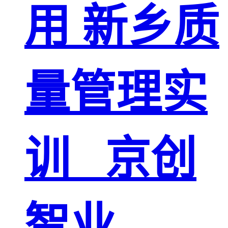
用 新乡质
量管理实
训 _京创
智业